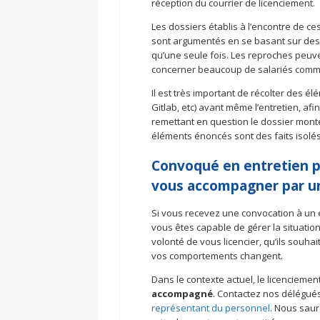
réception du courrier de licenciement.
Les dossiers établis à l’encontre de ce
sont argumentés en se basant sur des 
qu’une seule fois. Les reproches peuve
concerner beaucoup de salariés comme
Il est très important de récolter des él
Gitlab, etc) avant même l’entretien, af
remettant en question le dossier monté
éléments énoncés sont des faits isolés,
Convoqué en entretien pr
vous accompagner par u
Si vous recevez une convocation à un e
vous êtes capable de gérer la situation 
volonté de vous licencier, qu’ils souhai
vos comportements changent.
Dans le contexte actuel, le licenciemen
accompagné
. Contactez nos délégué
représentant du personnel
. Nous saur