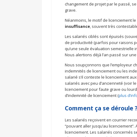
changement de projet par le passé, se
grave.
Néanmoins, le motif de licenciement le
insuffisance
, souvent très contestabl
Les salariés ciblés sont épuisés (souven
de productivité (parfois pour raisons p
qu’une seule évaluation semestrielle in
Nous alertions déjà l’an passé sur un
Nous soupçonnons que l’employeur cherc
indemnités de licenciement ou les ind
salarié s’il conteste le licenciement au
salariés avec peu d’ancienneté (voir l
licenciement pour faute grave ou lourd
d’indemnité de licenciement (
plus d’info
Comment ça se déroule 
Les salariés reçoivent en courrier re
“pouvant aller jusqu’au licenciement”. Ap
licenciement. Les salariés concernés s