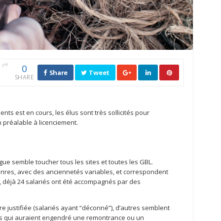
0
Share
Tweet
SHARE
ts est en cours, les élus sont très sollicités pour
 préalable à licenciement.
e semble toucher tous les sites et toutes les GBL.
enres, avec des anciennetés variables, et correspondent
25, déjà 24 salariés ont été accompagnés par des
re justifiée (salariés ayant “déconné”), d’autres semblent
lles qui auraient engendré une remontrance ou un