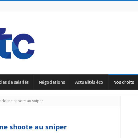
les de salariés
Négociations
Actualités éco
Nos droits
Site
orldline shoote au sniper
Side
ine shoote au sniper