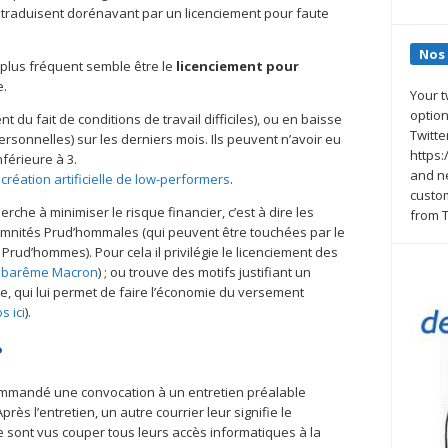
 traduisent dorénavant par un licenciement pour faute
Nos
 plus fréquent semble être le
licenciement pour
e.
Your t
option
t du fait de conditions de travail difficiles), ou en baisse
Twitte
ersonnelles) sur les derniers mois. Ils peuvent n’avoir eu
https:
férieure à 3.
and n
e
création artificielle de low-performers
.
custom
he à minimiser le risque financier, c’est à dire les
from T
emnités Prud’hommales (qui peuvent être touchées par le
x Prud’hommes). Pour cela il privilégie le licenciement des
e
barême Macron
) ; ou trouve des motifs justifiant un
e, qui lui permet de faire l’économie du versement
s ici
).
?
commandé une convocation à un entretien préalable
rès l’entretien, un autre courrier leur signifie le
e sont vus couper tous leurs accès informatiques à la