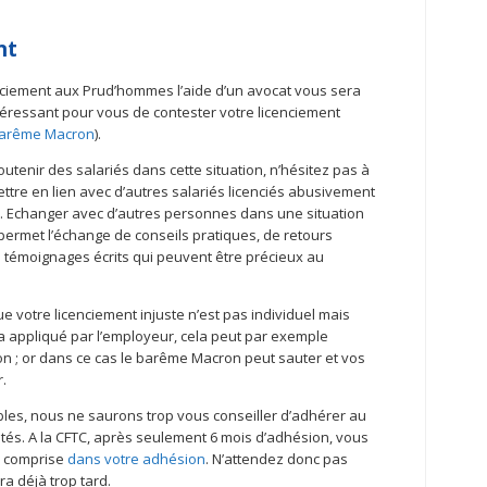
nt
enciement aux Prud’hommes l’aide d’un avocat vous sera
intéressant pour vous de contester votre licenciement
arême Macron
).
tenir des salariés dans cette situation, n’hésitez pas à
tre en lien avec d’autres salariés licenciés abusivement
. Echanger avec d’autres personnes dans une situation
 permet l’échange de conseils pratiques, de retours
 témoignages écrits qui peuvent être précieux au
e votre licenciement injuste n’est pas individuel mais
ma appliqué par l’employeur, cela peut par exemple
on ; or dans ce cas le barême Macron peut sauter et vos
.
ables, nous ne saurons trop vous conseiller d’adhérer au
lités. A la CFTC, après seulement 6 mois d’adhésion, vous
e comprise
dans votre adhésion
. N’attendez donc pas
era déjà trop tard.