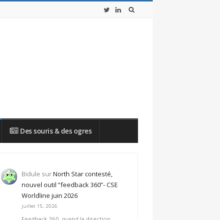
Des souris & des ogres
bar
Bidule
sur
North Star contesté,
nouvel outil “feedback 360”- CSE
Worldline juin 2026
juillet 15, 2026
Feedback 360, quand la direction