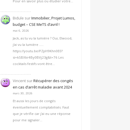
Pour en savoir plus ou étudier votre…
Bidule
sur
Immobilier, Projet Lumos,
budget – CSE MeTS d’avril !
mai 6, 2026
Jack, as tu vu la lumière ? Oui, Elwood,
j'ai vu la lumière .....
https://youtu.be/PZpH9Khn0E0?
si=kSBXkr4By0BVj23g&t=76 Les
cocktails festifs vont être…
Vincent
sur
Récupérer des congés
en cas d’arrêt maladie avant 2024
mars 30, 2026
Et aussi les jours de congés
éventuellement comptabilisés. Faut
que je vérifie car j'ai eu une réponse
pour me signaler…