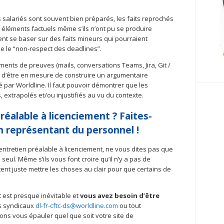
s salariés sont souvent bien préparés, les faits reprochés
éléments factuels même s’ils n’ont pu se produire
nt se baser sur des faits mineurs qui pourraient
 le “non-respect des deadlines”.
éments de preuves (mails, conversations Teams, Jira, Git /
in d’être en mesure de construire un argumentaire
 par Worldline. Il faut pouvoir démontrer que les
 extrapolés et/ou injustifiés au vu du contexte.
éalable à licenciement ? Faites-
n représentant du personnel !
ntretien préalable à licenciement, ne vous dites pas que
seul. Même s’ils vous font croire qu’il n’y a pas de
tent juste mettre les choses au clair pour que certains de
t est presque inévitable et
vous avez besoin d’être
s syndicaux
dl-fr-cftc-ds@worldline.com
ou tout
ons vous épauler quel que soit votre site de