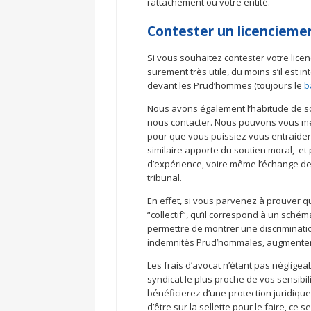
rattachement ou votre entité.
Contester un licencieme
Si vous souhaitez contester votre lic
surement très utile, du moins s’il est 
devant les Prud’hommes (toujours le
b
Nous avons également l’habitude de sou
nous contacter. Nous pouvons vous met
pour que vous puissiez vous entraider
similaire apporte du soutien moral, et
d’expérience, voire même l’échange de
tribunal.
En effet, si vous parvenez à prouver qu
“collectif”, qu’il correspond à un sché
permettre de montrer une discriminati
indemnités Prud’hommales, augmenter
Les frais d’avocat n’étant pas néglige
syndicat le plus proche de vos sensibi
bénéficierez d’une protection juridiqu
d’être sur la sellette pour le faire, ce s